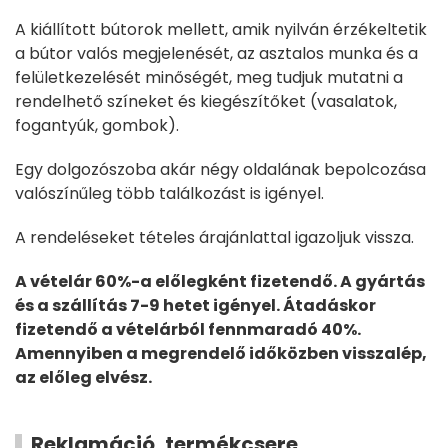
A kiállított bútorok mellett, amik nyilván érzékeltetik
a bútor valós megjelenését, az asztalos munka és a
felületkezelését minőségét, meg tudjuk mutatni a
rendelhető színeket és kiegészítőket (vasalatok,
fogantyúk, gombok).
Egy dolgozószoba akár négy oldalának bepolcozása
valószínűleg több találkozást is igényel.
A rendeléseket tételes árajánlattal igazoljuk vissza.
A vételár 60%-a előlegként fizetendő. A gyártás
és a szállítás 7-9 hetet igényel. Átadáskor
fizetendő a vételárból fennmaradó 40%.
Amennyiben a megrendelő időközben visszalép,
az előleg elvész.
Reklamáció, termékcsere