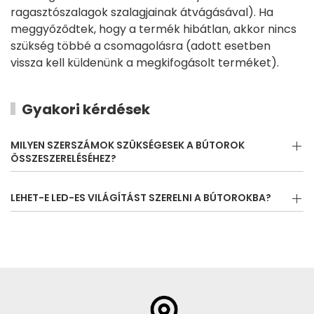
ragasztószalagok szalagjainak átvágásával). Ha
meggyőződtek, hogy a termék hibátlan, akkor nincs
szükség többé a csomagolásra (adott esetben
vissza kell küldenünk a megkifogásolt terméket).
Gyakori kérdések
MILYEN SZERSZÁMOK SZÜKSÉGESEK A BÚTOROK
ÖSSZESZERELÉSÉHEZ?
LEHET-E LED-ES VILÁGÍTÁST SZERELNI A BÚTOROKBA?