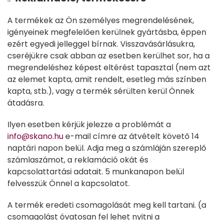
A termékek az Ön személyes megrendelésének,
igényeinek megfelelően kerülnek gyártásba, éppen
ezért egyedi jelleggel bírnak. Visszavásárlásukra,
cseréjükre csak abban az esetben kerülhet sor, ha a
megrendeléshez képest eltérést tapasztal (nem azt
az elemet kapta, amit rendelt, esetleg más színben
kapta, stb.), vagy a termék sérülten kerül Önnek
átadásra.
Ilyen esetben kérjük jelezze a problémát a
info@skano.hu
e-mail címre az átvételt követő 14
naptári napon belül. Adja meg a számláján szereplő
számlaszámot, a reklamáció okát és
kapcsolattartási adatait. 5 munkanapon belül
felvesszük Önnel a kapcsolatot.
A termék eredeti csomagolását meg kell tartani. (a
csomagolást óvatosan fel lehet nyitni a