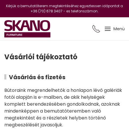
Kérjük a bemutatóterem megtekintéséhez egyeztessen időpontot a
+36 (70) 678 3407
- es telefonszámon.
Menü
Vásárlói tájékoztató
Vásárlás és fizetés
Bútoraink megrendelhetők a honlapon lévő galériák
fotói alapján is e-mailben, de akik helyiségek
komplett berendezésében gondolkodnak, azoknak
mindenképpen a bemutatóteremben való
megtekintést és a részletek helyben történő
megbeszélését javasoljuk.