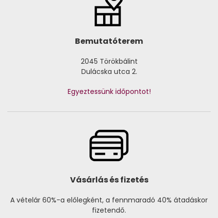
Bemutatóterem
2045 Törökbálint
Dulácska utca 2.
Egyeztessünk időpontot!
Vásárlás és fizetés
A vételár 60%-a előlegként, a fennmaradó 40% átadáskor
fizetendő.